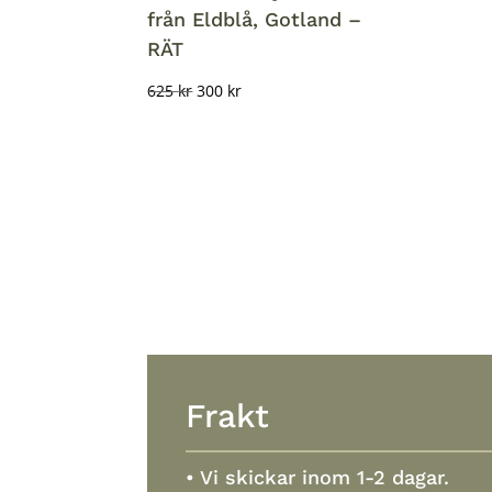
från Eldblå, Gotland –
RÄT
Det
Det
625
kr
300
kr
ursprungliga
nuvarande
priset
priset
var:
är:
625 kr.
300 kr.
Frakt
• Vi skickar inom 1-2 dagar.