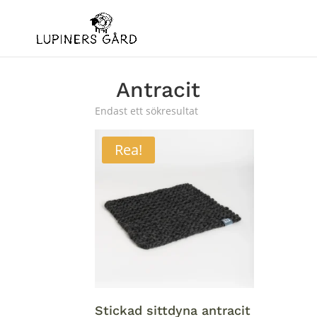
Antracit
Endast ett sökresultat
Rea!
Stickad sittdyna antracit