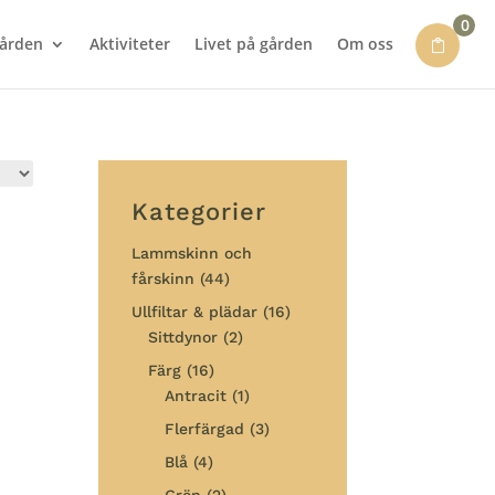
0
gården
Aktiviteter
Livet på gården
Om oss
Kategorier
Lammskinn och
fårskinn
(44)
Ullfiltar & plädar
(16)
Sittdynor
(2)
Färg
(16)
Antracit
(1)
Flerfärgad
(3)
Blå
(4)
Grön
(2)