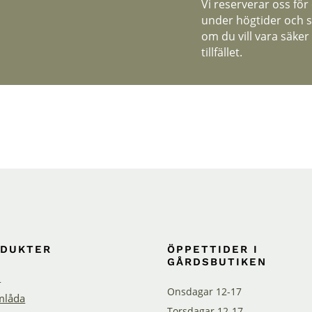
Vi reserverar oss för
under högtider och s
om du vill vara säker
tillfället.
ODUKTER
ÖPPETTIDER I
GÅRDSBUTIKEN
n
Onsdagar 12-17
låda
Torsdagar 12-17