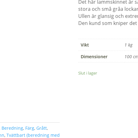
Det här lammskinnet är 
stora och små gråa lockar .
Ullen är glansig och extre
Den kund som kniper det h
Vikt
1 kg
Dimensioner
100 c
Slut i lager
,
Beredning
,
Färg
,
Grått
,
nn
,
Tvättbart (beredning med