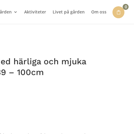
0
gården
Aktiviteter
Livet på gården
Om oss
d härliga och mjuka
39 – 100cm