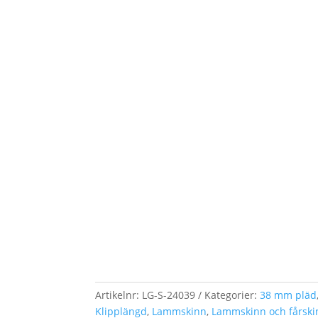
Artikelnr:
LG-S-24039
Kategorier:
38 mm pläd
Klipplängd
,
Lammskinn
,
Lammskinn och fårski