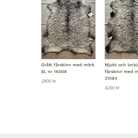
Grått fårskinn med mörk
Mjukt och locki
ål, nr 16008
fårskinn med mö
21084
2800
kr
4200
kr