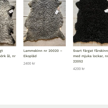
gt
Lammskinn nr 20020 –
Svart färgat fårskinn
rk ål, nr
Ekopläd
med mjuka lockar, n
22052
2400
kr
4200
kr