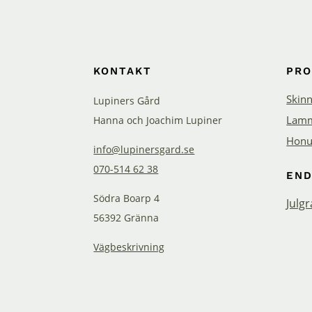
KONTAKT
PR
Skin
Lupiners Gård
Lamm
Hanna och Joachim Lupiner
Honu
info@lupinersgard.se
070-514 62 38
END
Södra Boarp 4
Julg
56392 Gränna
Vägbeskrivning