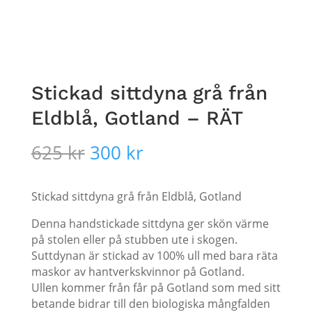
Stickad sittdyna grå från
Eldblå, Gotland – RÄT
Det
Det
625
kr
300
kr
ursprungliga
nuvarande
priset
priset
var:
är:
Stickad sittdyna grå från Eldblå, Gotland
625 kr.
300 kr.
Denna handstickade sittdyna ger skön värme
på stolen eller på stubben ute i skogen.
Suttdynan är stickad av 100% ull med bara räta
maskor av hantverkskvinnor på Gotland.
Ullen kommer från får på Gotland som med sitt
betande bidrar till den biologiska mångfalden