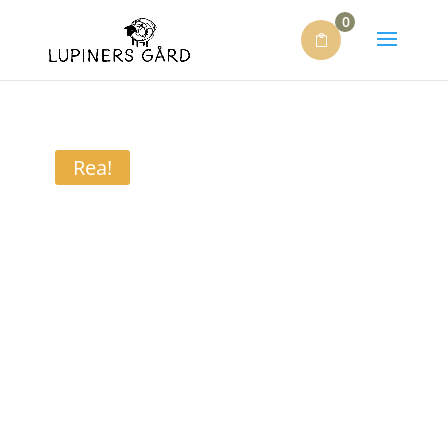
0
Rea!