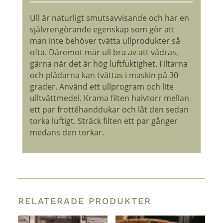
Ull är naturligt smutsavvisande och har en
självrengörande egenskap som gör att
man inte behöver tvätta ullprodukter så
ofta. Däremot mår ull bra av att vädras,
gärna när det är hög luftfuktighet. Filtarna
och plädarna kan tvättas i maskin på 30
grader. Använd ett ullprogram och lite
ulltvättmedel. Krama filten halvtorr mellan
ett par frottéhanddukar och låt den sedan
torka luftigt. Sträck filten ett par gånger
medans den torkar.
RELATERADE PRODUKTER