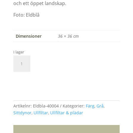
och ett öppet landskap.
Foto: Eldblå
Dimensioner
36 × 36 cm
I lager
Stickad
sittdyna
grå
från
LÄGG TILL I VARUKORG
Eldblå,
Gotland
-
Artikelnr:
Eldbla-40004
Kategorier:
Färg
,
Grå
,
RÄT
Sittdynor
,
Ullfiltar
,
Ullfiltar & plädar
mängd