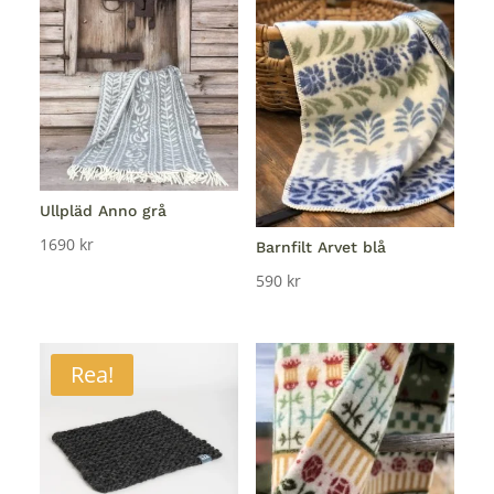
Ullpläd Anno grå
1690
kr
Barnfilt Arvet blå
590
kr
Rea!