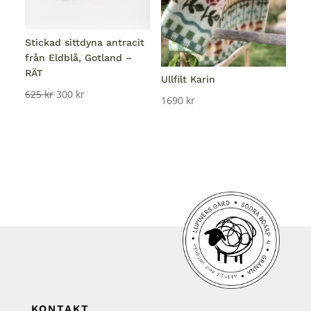
Stickad sittdyna antracit
från Eldblå, Gotland –
RÄT
Ullfilt Karin
Det
Det
625
kr
300
kr
1690
kr
ursprungliga
nuvarande
priset
priset
var:
är:
625 kr.
300 kr.
KONTAKT